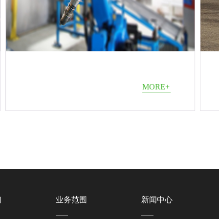
MORE+
们
业务范围
新闻中心