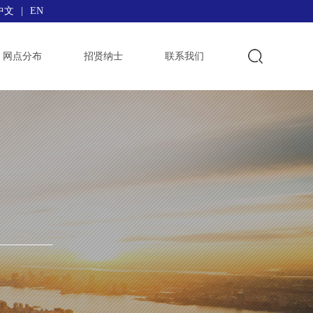
中文
|
EN
网点分布
招贤纳士
联系我们